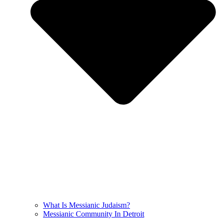
What Is Messianic Judaism?
Messianic Community In Detroit