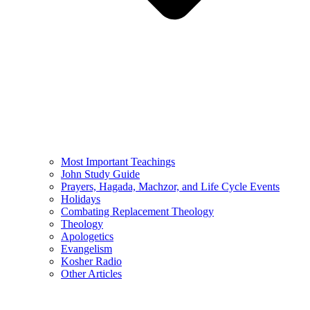
Most Important Teachings
John Study Guide
Prayers, Hagada, Machzor, and Life Cycle Events
Holidays
Combating Replacement Theology
Theology
Apologetics
Evangelism
Kosher Radio
Other Articles