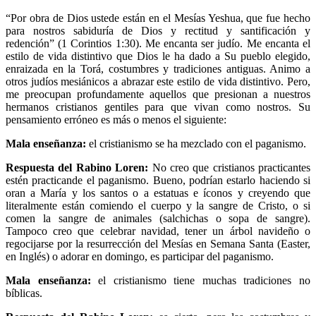
“Por obra de Dios ustede están en el Mesías Yeshua, que fue hecho
para nostros sabiduría de Dios y rectitud y santificación y
redención” (1 Corintios 1:30). Me encanta ser judío. Me encanta el
estilo de vida distintivo que Dios le ha dado a Su pueblo elegido,
enraizada en la Torá, costumbres y tradiciones antiguas. Animo a
otros judíos mesiánicos a abrazar este estilo de vida distintivo. Pero,
me preocupan profundamente aquellos que presionan a nuestros
hermanos cristianos gentiles para que vivan como nostros. Su
pensamiento erróneo es más o menos el siguiente:
Mala enseñanza:
el cristianismo se ha mezclado con el paganismo.
Respuesta del Rabino Loren:
No creo que cristianos practicantes
estén practicande el paganismo. Bueno, podrían estarlo haciendo si
oran a María y los santos o a estatuas e íconos y creyendo que
literalmente están comiendo el cuerpo y la sangre de Cristo, o si
comen la sangre de animales (salchichas o sopa de sangre).
Tampoco creo que celebrar navidad, tener un árbol navideño o
regocijarse por la resurrección del Mesías en Semana Santa (Easter,
en Inglés) o adorar en domingo, es participar del paganismo.
Mala enseñanza:
el cristianismo tiene muchas tradiciones no
bíblicas.