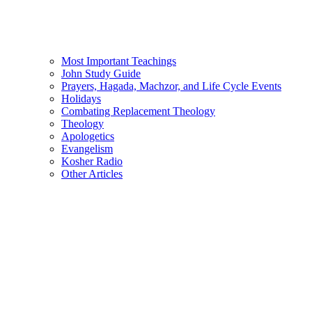
Most Important Teachings
John Study Guide
Prayers, Hagada, Machzor, and Life Cycle Events
Holidays
Combating Replacement Theology
Theology
Apologetics
Evangelism
Kosher Radio
Other Articles